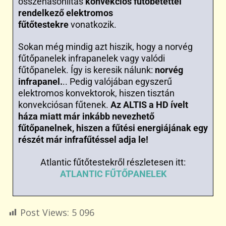
összehasonlítás
konvekciós fűtőbetéttel
rendelkező elektromos
fűtőtestekre
vonatkozik.
Sokan még mindig azt hiszik, hogy a norvég
fűtőpanelek infrapanelek vagy valódi
fűtőpanelek. Így is keresik nálunk:
norvég
infrapanel.
.. Pedig valójában egyszerű
elektromos konvektorok, hiszen tisztán
konvekciósan fűtenek.
Az ALTIS a HD ívelt
háza miatt már inkább nevezhető
fűtőpanelnek, hiszen a fűtési energiájának egy
részét már infrafűtéssel adja le!
Atlantic fűtőtestekről részletesen itt:
ATLANTIC FŰTŐPANELEK
Post Views:
5 096