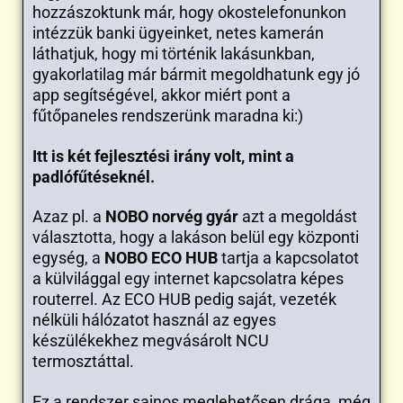
hozzászoktunk már, hogy okostelefonunkon
intézzük banki ügyeinket, netes kamerán
láthatjuk, hogy mi történik lakásunkban,
gyakorlatilag már bármit megoldhatunk egy jó
app segítségével, akkor miért pont a
fűtőpaneles rendszerünk maradna ki:)
Itt is két fejlesztési irány volt, mint a
padlófűtéseknél.
Azaz pl. a
NOBO norvég gyár
azt a megoldást
választotta, hogy a lakáson belül egy központi
egység, a
NOBO ECO HUB
tartja a kapcsolatot
a külvilággal egy internet kapcsolatra képes
routerrel. Az ECO HUB pedig saját, vezeték
nélküli hálózatot használ az egyes
készülékekhez megvásárolt NCU
termosztáttal.
Ez a rendszer sajnos meglehetősen drága, még