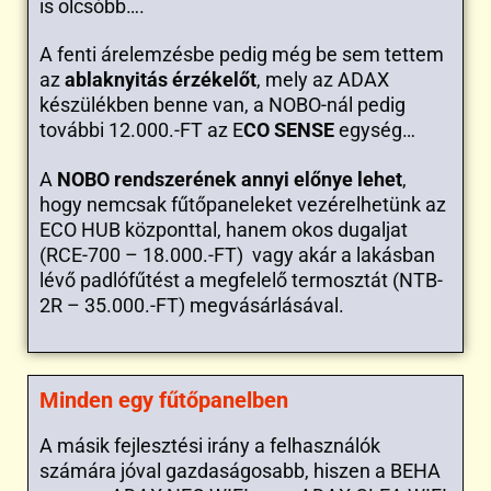
is olcsóbb….
A fenti árelemzésbe pedig még be sem tettem
az
ablaknyitás érzékelőt
, mely az ADAX
készülékben benne van, a NOBO-nál pedig
további 12.000.-FT az E
CO SENSE
egység…
A
NOBO rendszerének annyi előnye lehet
,
hogy nemcsak fűtőpaneleket vezérelhetünk az
ECO HUB központtal, hanem okos dugaljat
(RCE-700 – 18.000.-FT) vagy akár a lakásban
lévő padlófűtést a megfelelő termosztát (NTB-
2R – 35.000.-FT) megvásárlásával.
Minden egy fűtőpanelben
A másik fejlesztési irány a felhasználók
számára jóval gazdaságosabb, hiszen a BEHA