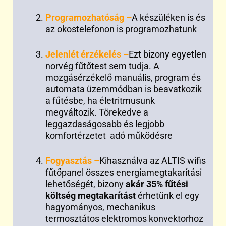
Programozhatóság –
A készüléken is és
az okostelefonon is programozhatunk
Jelenlét érzékelés –
Ezt bizony egyetlen
norvég fűtőtest sem tudja. A
mozgásérzékelő manuális, program és
automata üzemmódban is beavatkozik
a fűtésbe, ha életritmusunk
megváltozik. Törekedve a
leggazdaságosabb és legjobb
komfortérzetet adó működésre
Fogyasztás –
Kihasználva az ALTIS wifis
fűtőpanel összes energiamegtakarítási
lehetőségét, bizony
akár 35% fűtési
költség megtakarítást
érhetünk el egy
hagyományos, mechanikus
termosztátos elektromos konvektorhoz