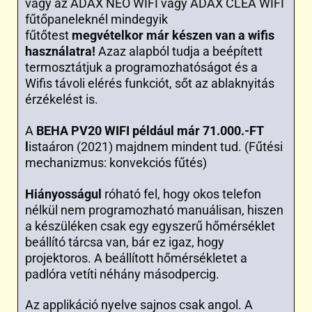
vagy az ADAX NEO WIFI vagy ADAX CLEA WIFI
fűtőpaneleknél mindegyik
fűtőtest
megvételkor már készen van a wifis
használatra!
Azaz alapból tudja a beépített
termosztátjuk a programozhatóságot és a
Wifis távoli elérés funkciót, sőt az ablaknyitás
érzékelést is.
A
BEHA PV20 WIFI például már 71.000.-FT
l
istaáron (2021) majdnem mindent tud. (Fűtési
mechanizmus: konvekciós fűtés)
Hiányosságul
róható fel, hogy okos telefon
nélkül nem programozható manuálisan, hiszen
a készüléken csak egy egyszerű hőmérséklet
beállító tárcsa van, bár ez igaz, hogy
projektoros. A beállított hőmérsékletet a
padlóra vetíti néhány másodpercig.
Az applikáció nyelve sajnos csak angol. A