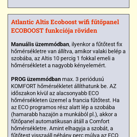
Atlantic Altis Ecoboost wifi fűtőpanel
ECOBOOST funkciója röviden
Manuális üzemmódban
, ilyenkor a fűtőtest fix
hőmérsékletre van állítva, amikor valaki belép a
szobába, az Altis 10 percig 1 fokkal emeli a
hőmérsékletet a nagyobb kényelemért.
PROG üzemmódban
max. 3 periódusú
KOMFORT hőmérsékletet állíthatunk be. AZ
időszakon kívül az alacsonyabb ECO
hőmérsékleten üzemel a francia fűtőtest. Ha
az ECO programos rész alatt lép a szobába
(hamarabb hazajön a munkából pl.), akkor a
fűtőpanel automatikusan átáll a Comfort
hőmérsékletre. Amint elhagyja a szobát, a
fűtőtest visszaáll néhány perc múlva az ECO