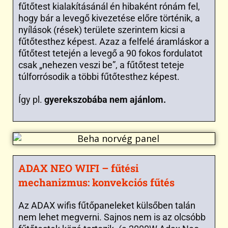
fűtőtest kialakításánál én hibaként rónám fel,
hogy bár a levegő kivezetése előre történik, a
nyílások (rések) területe szerintem kicsi a
fűtőtesthez képest. Azaz a felfelé áramláskor a
fűtőtest tetején a levegő a 90 fokos fordulatot
csak „nehezen veszi be”, a fűtőtest teteje
túlforrósodik a többi fűtőtesthez képest.
Így pl.
gyerekszobába nem ajánlom.
ADAX NEO WIFI – fűtési
mechanizmus: konvekciós fűtés
Az ADAX wifis fűtőpaneleket külsőben talán
nem lehet megverni. Sajnos nem is az olcsóbb