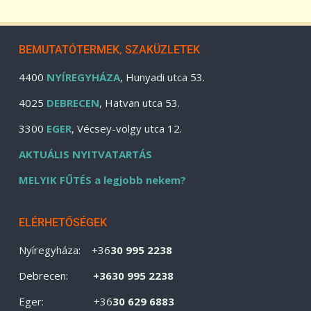
BEMUTATÓTERMEK, SZAKÜZLETEK
4400
NYÍREGYHÁZA
, Hunyadi utca 53.
4025
DEBRECEN
, Hatvan utca 53.
3300
EGER
, Vécsey-völgy utca 12.
AKTUÁLIS NYITVATARTÁS
MELYIK FŰTÉS a legjobb nekem?
ELÉRHETŐSÉGEK
Nyíregyháza: +36
30 995 2238
Debrecen:
+3630 995 2238
Eger: +36
30 629 6883