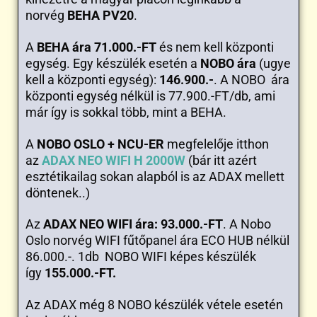
norvég
BEHA PV20
.
A
BEHA ára 71.000.-FT
és nem kell központi
egység. Egy készülék esetén a
NOBO ára
(ugye
kell a központi egység):
146.900.-
. A NOBO ára
központi egység nélkül is 77.900.-FT/db, ami
már így is sokkal több, mint a BEHA.
A
NOBO OSLO + NCU-ER
megfelelője itthon
az
ADAX NEO WIFI H 2000W
(bár itt azért
esztétikailag sokan alapból is az ADAX mellett
döntenek..)
Az
ADAX NEO WIFI ára: 93.000.-FT
. A Nobo
Oslo norvég WIFI fűtőpanel ára ECO HUB nélkül
86.000.-. 1db NOBO WIFI képes készülék
így
155.000.-FT.
Az ADAX még 8 NOBO készülék vétele esetén