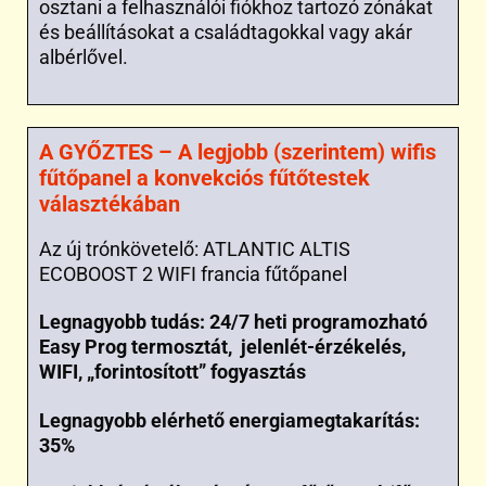
osztani a felhasználói fiókhoz tartozó zónákat
és beállításokat a családtagokkal vagy akár
albérlővel.
A GYŐZTES – A legjobb (szerintem) wifis
fűtőpanel a konvekciós fűtőtestek
választékában
Az új trónkövetelő: ATLANTIC ALTIS
ECOBOOST 2 WIFI francia fűtőpanel
Legnagyobb tudás: 24/7 heti programozható
Easy Prog termosztát,
jelenlét-érzékelés
,
WIFI, „forintosított” fogyasztás
Legnagyobb elérhető energiamegtakarítás:
35%