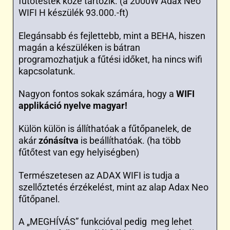
fűtőtestek közé tartozik. (a 2000W Adax Neo
WIFI H készülék 93.000.-ft)
Elegánsabb és fejlettebb, mint a BEHA, hiszen
magán a készüléken is bátran
programozhatjuk a fűtési időket, ha nincs wifi
kapcsolatunk.
Nagyon fontos sokak számára, hogy a
WIFI
applikáció nyelve
magyar
!
Külön külön is állíthatóak a fűtőpanelek, de
akár
zónásítva
is beállíthatóak. (ha több
fűtőtest van egy helyiségben)
Természetesen az ADAX WIFI is tudja a
szellőztetés érzékelést, mint az alap Adax Neo
fűtőpanel.
A „MEGHÍVÁS” funkcióval pedig meg lehet