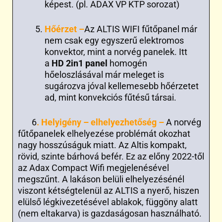
képest. (pl. ADAX VP KTP sorozat)
Hőérzet –
Az ALTIS WIFI fűtőpanel már
nem csak egy egyszerű elektromos
konvektor, mint a norvég panelek. Itt
a
HD 2in1 panel
homogén
hőeloszlásával már meleget is
sugározva jóval kellemesebb hőérzetet
ad, mint konvekciós fűtésű társai.
6
. Helyigény – elhelyezhetőség –
A norvég
fűtőpanelek elhelyezése problémát okozhat
nagy hosszúságuk miatt. Az Altis kompakt,
rövid, szinte bárhová befér. Ez az előny 2022-től
az Adax Compact Wifi megjelenésével
megszűnt. A lakáson belüli elhelyezésénél
viszont kétségtelenül az ALTIS a nyerő, hiszen
elülső légkivezetésével ablakok, függöny alatt
(nem eltakarva) is gazdaságosan használható.