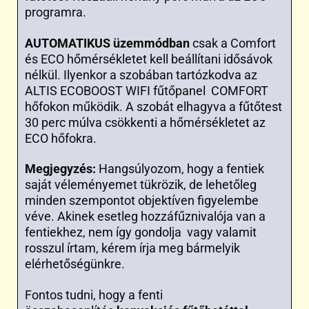
programra.
AUTOMATIKUS üzemmódban
csak a Comfort
és ECO hőmérsékletet kell beállítani idősávok
nélkül. Ilyenkor a szobában tartózkodva az
ALTIS ECOBOOST WIFI fűtőpanel COMFORT
hőfokon működik. A szobát elhagyva a fűtőtest
30 perc múlva csökkenti a hőmérsékletet az
ECO hőfokra.
Megjegyzés:
Hangsúlyozom, hogy a fentiek
saját véleményemet tükrözik, de lehetőleg
minden szempontot objektíven figyelembe
véve. Akinek esetleg hozzáfűznivalója van a
fentiekhez, nem így gondolja vagy valamit
rosszul írtam, kérem írja meg bármelyik
elérhetőségünkre.
Fontos tudni, hogy a fenti