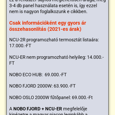
3-4 db panel használata esetén is, így ezzel
nem is nagyon foglalkozunk e cikkben.
Csak információként egy gyors ár
összehasonlítás (2021-es árak)
NCU-2R programozható termosztát listaára:
17.000.-FT
NCU-ER nem programozható helyileg: 14.000.-
FT
NOBO ECO HUB: 69.000.-FT
NOBO FJORD 2000W: 63.900.-FT
NOBO OSLO 2000W fűtőpanel: 69.000.-Ft
A
NOBO FJORD + NCU-ER
megfelelője
kinézetre a magyar piacon leginkább a