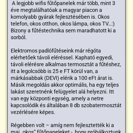
A legjobb wifis fűtőpanelek már több, mint 3
éve megtalálhatóak a magyar piacon a
komolyabb gyárak fejlesztésében is. Okos
telefon, okos otthon, okos lámpa, okos TV…:)
Bizony a fűtéstechnika sem maradhatott ki a
sorból.
Elektromos padlófűtéseink már régóta
elérhetőek távoli eléréssel. Kapható egyedi,
távoli elérésre alkalmas termosztát a fűtéshez,
itt a legolcsóbb is 25 e FT körül van, a
márkásabbak (DEVI) elérik a 100 eFt árat is.
Másik megoldás akkor optimális, ha egy teljes
lakást szeretnénk felügyelet alá helyezni. Itt
van egy központi egység, amely a netre
kapcsolódik és általában 8 db szobatermosztát
vezérlésére képes.
Régebben volt – amíg nem fejlesztették ki a
mai „okos” fűtőpaneleket -, hogy próbálkoztunk