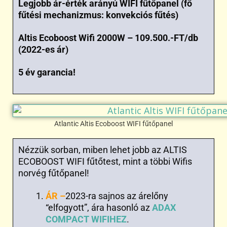
Legjobb ár-érték arányú WIFI fűtőpanel (fő
fűtési mechanizmus: konvekciós fűtés)
Altis Ecoboost Wifi 2000W – 109.500.-FT/db
(2022-es ár)
5 év garancia!
Atlantic Altis Ecoboost WIFI fűtőpanel
Nézzük sorban, miben lehet jobb az ALTIS
ECOBOOST WIFI fűtőtest, mint a többi Wifis
norvég fűtőpanel!
ÁR –
2023-ra sajnos az árelőny
“elfogyott”, ára hasonló az
ADAX
COMPACT WIFIHEZ
.