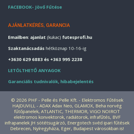
FACEBOOK- Jövő Fűtése
AJÁNLATKÉRÉS, GARANCIA
Emailben
:
ajanlat
(kukac)
futesprofi.hu
Szaktanácsadás
hétköznap 10-16-ig
+3630 629 6883 és +363 995 2238
LETÖLTHETŐ ANYAGOK
Garanciális tudnivalók, hibabejelentés
© 2026 PHF - Pelle és Pelle Kft. - Elektromos Fűtések
HAJDUVILL - ADAX Adax Neo, GLAMOX, Beha norvég
fűtőpanelek, ATLANTIC, THERMOR, VIGO NOIROT
elektromos konvektorok, radiátorok, infrafűtés, BVF
infrapanelek JH sötétsugárzó, Energotech svéd ipari fűtések
Debrecen, Nyíregyháza, Eger, Budapest városokban is!