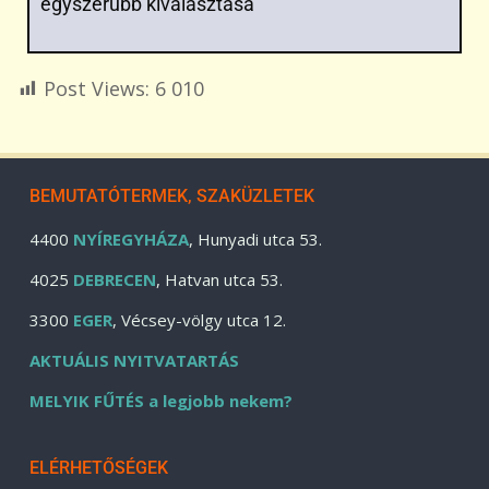
egyszerűbb kiválasztása
Post Views:
6 010
BEMUTATÓTERMEK, SZAKÜZLETEK
4400
NYÍREGYHÁZA
, Hunyadi utca 53.
4025
DEBRECEN
, Hatvan utca 53.
3300
EGER
, Vécsey-völgy utca 12.
AKTUÁLIS NYITVATARTÁS
MELYIK FŰTÉS a legjobb nekem?
ELÉRHETŐSÉGEK