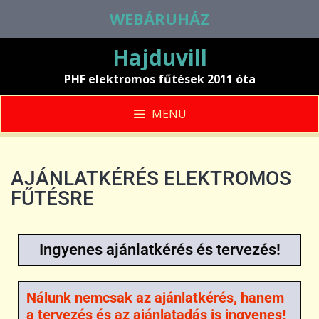
WEBÁRUHÁZ
Hajduvill
PHF elektromos fűtések 2011 óta
MENÜ
AJÁNLATKÉRÉS ELEKTROMOS
FŰTÉSRE
Ingyenes ajánlatkérés és tervezés!
Nálunk nemcsak az ajánlatkérés, hanem
a tervezés és az ajánlatadás is ingyenes!