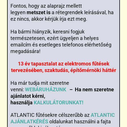
Fontos, hogy az alaprajz mellett
legyen
metszet is
a rétegrendek leírásával, ha
ez nincs, akkor kérjük írja ezt meg.
Ha bármi hiányzik, keresni fogjuk
természetesen, ezért ügyeljen a helyes
emailcím és esetleges telefonos elérhetőség
megadására!
13 év tapasztalat az elektromos fűtések
tervezésében, szaktudás, építőmérnöki háttér
Ha már tudja mit szeretne
venni:
WEBÁRUHÁZUNK
– Ha nem szeretne
ajánlatot kérni,
használja
KALKULÁTORUNKAT!
ATLANTIC fűtésekre célszerűbb az
ATLANTIC
AJÁNLATKÉRÉS
oldalunkat használni a fajta