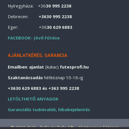
Nyíregyháza: +36
30 995 2238
Debrecen:
+3630 995 2238
Eger: +36
30 629 6883
FACEBOOK- Jövő Fűtése
AJÁNLATKÉRÉS, GARANCIA
Emailben
:
ajanlat
(kukac)
futesprofi.hu
Szaktanácsadás
hétköznap 10-16-ig
+3630 629 6883 és +363 995 2238
LETÖLTHETŐ ANYAGOK
Garanciális tudnivalók, hibabejelentés
© 2026 PHF - Pelle és Pelle Kft. - Elektromos Fűtések