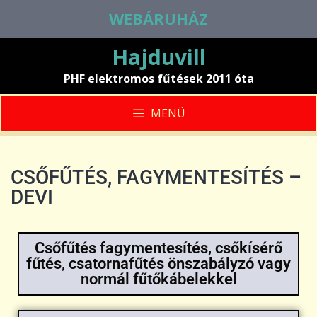
WEBÁRUHÁZ
Hajduvill
PHF elektromos fűtések 2011 óta
MENÜ
CSŐFŰTÉS, FAGYMENTESÍTÉS –
DEVI
Csőfűtés fagymentesítés, csőkísérő
fűtés, csatornafűtés önszabályzó vagy
normál fűtőkábelekkel