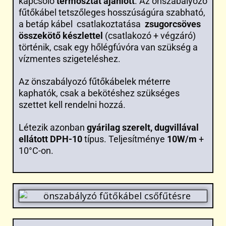
kapcsoló
termosztát ajánlott
. Az önszabályozó
fűtőkábel tetszőleges hosszúságúra szabható,
a betáp kábel csatlakoztatása
zsugorcsöves
összekötő készlettel
(csatlakozó + végzáró)
történik, csak egy hőlégfúvóra van szükség a
vízmentes szigeteléshez.
Az önszabályozó fűtőkábelek méterre
kaphatók, csak a bekötéshez szükséges
szettet kell rendelni hozzá.
Létezik azonban
gyárilag szerelt, dugvillával
ellátott DPH-10
típus. Teljesítménye
10W/m
+
10°C-on.