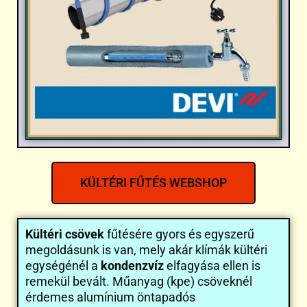
KÜLTÉRI FŰTÉS WEBSHOP
Kültéri csövek
fűtésére gyors és egyszerű
megoldásunk is van, mely akár klímák kültéri
egységénél a
kondenzvíz
elfagyása ellen is
remekül bevált. Műanyag (kpe) csöveknél
érdemes alumínium öntapadós