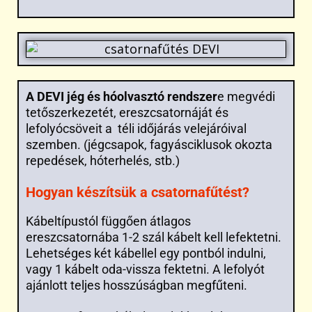
A DEVI jég és hóolvasztó rendszer
e megvédi
tetőszerkezetét, ereszcsatornáját és
lefolyócsöveit a téli időjárás velejáróival
szemben. (jégcsapok, fagyásciklusok okozta
repedések, hóterhelés, stb.)
Hogyan készítsük a csatornafűtést?
Kábeltípustól függően átlagos
ereszcsatornába 1-2 szál kábelt kell lefektetni.
Lehetséges két kábellel egy pontból indulni,
vagy 1 kábelt oda-vissza fektetni. A lefolyót
ajánlott teljes hosszúságban megfűteni.