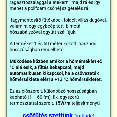
ragasztószalaggal alátekerni, majd rá és így
mehet a polifoam csőhéj szigetelés rá.
fagymentesítő fűtőkábel, földelt villás dugóval,
valamint egy egybeépített bimetál
hőszabályzóval együtt szállítjuk.
A terméket 1 és 60 méter közötti hasznos
hosszúságban rendelhető.
Működése közben amikor a hőmérséklet +5
°C alá esik, a fűtés bekapcsol, majd
automatikusan kikapcsol, ha a csővezeték
hőmérséklete eléri a +13 °C hőmérsékletet.
Ez az előszerelt, különböző hosszúságban
kapható (1 – 60 fm), fix, egyszerű
termosztáttal szerelt,
15W/m
teljesítményű
csőfűtés szettünk
(katt ide)