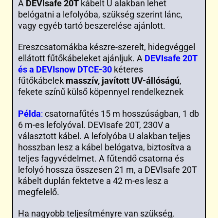
A
DEVIsafe 20T
kábelt U alakban lehet
belógatni a lefolyóba, szükség szerint lánc,
vagy egyéb tartó beszerelése ajánlott.
Ereszcsatornákba készre-szerelt, hidegvéggel
ellátott fűtőkábeleket ajánljuk. A
DEVIsafe 20T
és a DEVIsnow DTCE-30
kéteres
fűtőkábelek
masszív, javított UV-állóságú
,
fekete színű külső köpennyel rendelkeznek
Példa
:
csatornafűtés 15 m hosszúságban, 1 db
6 m-es lefolyóval. DEVIsafe 20T, 230V a
választott kábel. A lefolyóba U alakban teljes
hosszban lesz a kábel belógatva, biztosítva a
teljes fagyvédelmet. A fűtendő csatorna és
lefolyó hossza összesen 21 m, a DEVIsafe 20T
kábelt duplán fektetve a 42 m-es lesz a
megfelelő.
Ha nagyobb teljesítményre van szükség,