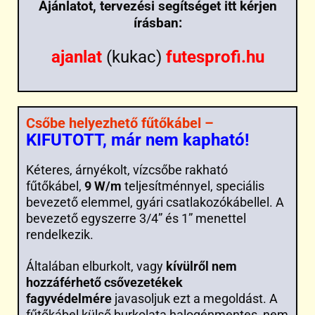
Ajánlatot, tervezési segítséget itt kérjen
írásban:
ajanlat
(kukac)
futesprofi.hu
Csőbe helyezhető fűtőkábel –
KIFUTOTT, már nem kapható!
Kéteres, árnyékolt, vízcsőbe rakható
fűtőkábel,
9 W/m
teljesítménnyel, speciális
bevezető elemmel, gyári csatlakozókábellel. A
bevezető egyszerre 3/4” és 1” menettel
rendelkezik.
Általában elburkolt, vagy
kívülről nem
hozzáférhető csővezetékek
fagyvédelmére
javasoljuk ezt a megoldást. A
fűtőkábel külső burkolata halogénmentes, nem