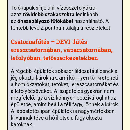
Tolókapuk sínje alá, vízösszefolyókra,
azaz
rövidebb szakaszokra
leginkább
az
önszabályozó fűtőkábel
használható. A
fentebb lévő 2.pontban találja a részleteket.
Csatornafűtés – DEVI fűtés
ereszcsatornában, vápacsatornában,
lefolyóban, tetőszerkezetekben
A régebbi épületek sokszor áldozatául esnek a
jég okozta károknak, ami könnyen tönkreteheti
a homlokzatokat, tetőket, ereszcsatornákat és
a lefolyócsöveket. A szigetelés gyakran nem
megfelelő, így a víz könnyen beszivároghat az
épületbe, amint beáll a téli fagy, jönnek a károk.
A lapostetős ipari épületek is nagymértékben
ki vannak téve a hó illetve a fagy okozta
károknak.