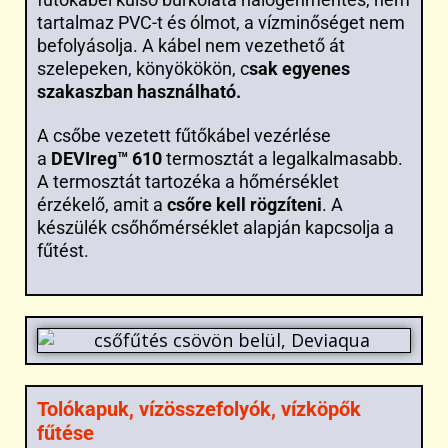
tartalmaz PVC-t és ólmot, a vízminőséget nem
befolyásolja. A kábel nem vezethető át
szelepeken, könyökökön, c
sak egyenes
szakaszban használható.
A csőbe vezetett fűtőkábel vezérlése
a
DEVIreg™ 610
termosztát a legalkalmasabb.
A termosztát tartozéka a hőmérséklet
érzékelő, amit a
csőre kell rögzíteni
. A
készülék csőhőmérséklet alapján kapcsolja a
fűtést.
Tolókapuk, vízösszefolyók, vízköpők
fűtése