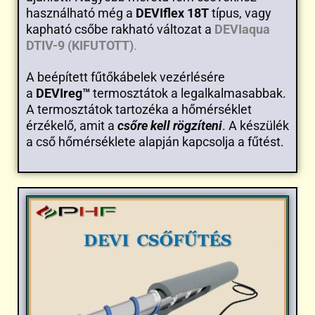
használható még a
DEVIflex 18T
típus, vagy
kapható csőbe rakható változat a
DEVIaqua
DTIV-9 (KIFUTOTT)
.
A beépített fűtőkábelek vezérlésére
a
DEVIreg™
termosztátok a legalkalmasabbak.
A termosztátok tartozéka a hőmérséklet
érzékelő, amit a
csőre kell rögzíteni
. A készülék
a cső hőmérséklete alapján kapcsolja a fűtést.