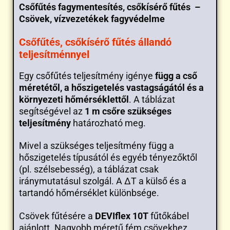
Csőfűtés fagymentesítés, csőkísérő fűtés –
Csövek, vízvezetékek fagyvédelme
Csőfűtés, csőkísérő fűtés állandó
teljesítménnyel
Egy csőfűtés teljesítmény igénye
függ a cső
méretétől, a hőszigetelés vastagságától és a
környezeti hőmérséklettől
. A táblázat
segítségével az
1 m csőre szükséges
teljesítmény
határozható meg.
Mivel a szükséges teljesítmény függ a
hőszigetelés típusától és egyéb tényezőktől
(pl. szélsebesség), a táblázat csak
iránymutatásul szolgál. A ΔT a külső és a
tartandó hőmérséklet különbsége.
Csövek fűtésére a
DEVIflex 10T
fűtőkábel
ajánlott. Nagyobb méretű fém csövekhez