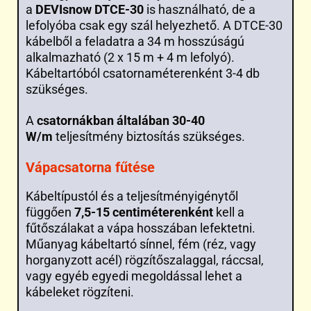
a
DEVIsnow DTCE-30
is használható, de a
lefolyóba csak egy szál helyezhető. A DTCE-30
kábelből a feladatra a 34 m hosszúságú
alkalmazható (2 x 15 m + 4 m lefolyó).
Kábeltartóból csatornaméterenként 3-4 db
szükséges.
A
csatornákban általában 30-40
W/m
teljesítmény biztosítás szükséges.
Vápacsatorna fűtése
Kábeltípustól és a teljesítményigénytől
függően
7,5-15 centiméterenként
kell a
fűtőszálakat a vápa hosszában lefektetni.
Műanyag kábeltartó sínnel, fém (réz, vagy
horganyzott acél) rögzítőszalaggal, ráccsal,
vagy egyéb egyedi megoldással lehet a
kábeleket rögzíteni.