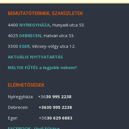
BEMUTATÓTERMEK, SZAKÜZLETEK
4400
NYÍREGYHÁZA
, Hunyadi utca 53.
4025
DEBRECEN
, Hatvan utca 53.
3300
EGER
, Vécsey-völgy utca 12.
AKTUÁLIS NYITVATARTÁS
MELYIK FŰTÉS a legjobb nekem?
ELÉRHETŐSÉGEK
Nyíregyháza: +36
30 995 2238
Debrecen:
+3630 995 2238
Eger: +36
30 629 6883
FACEBOOK- Jövő Fűtése