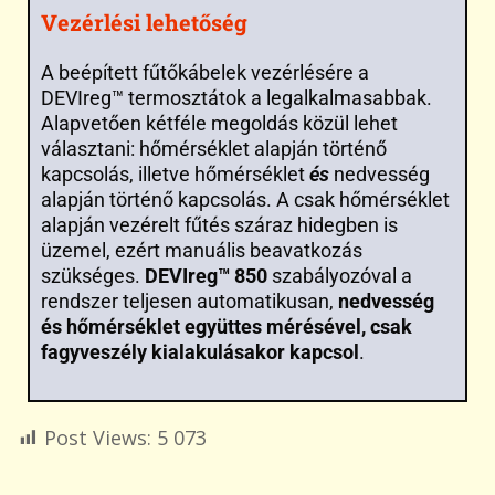
Vezérlési lehetőség
A beépített fűtőkábelek vezérlésére a
DEVIreg™ termosztátok a legalkalmasabbak.
Alapvetően kétféle megoldás közül lehet
választani: hőmérséklet alapján történő
kapcsolás, illetve hőmérséklet
és
nedvesség
alapján történő kapcsolás. A csak hőmérséklet
alapján vezérelt fűtés száraz hidegben is
üzemel, ezért manuális beavatkozás
szükséges.
DEVIreg™ 850
szabályozóval a
rendszer teljesen automatikusan,
nedvesség
és hőmérséklet együttes mérésével, csak
fagyveszély kialakulásakor kapcsol
.
Post Views:
5 073