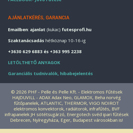
AJÁNLATKÉRÉS, GARANCIA
Emailben
:
ajanlat
(kukac)
futesprofi.hu
Szaktanácsadás
hétköznap 10-16-ig
+3630 629 6883 és +363 995 2238
LETÖLTHETŐ ANYAGOK
Garanciális tudnivalók, hibabejelentés
© 2026 PHF - Pelle és Pelle Kft. - Elektromos Fűtések
HAJDUVILL - ADAX Adax Neo, GLAMOX, Beha norvég
fűtőpanelek, ATLANTIC, THERMOR, VIGO NOIROT
elektromos konvektorok, radiátorok, infrafűtés, BVF
infrapanelek JH sötétsugárzó, Energotech svéd ipari fűtések
Debrecen, Nyíregyháza, Eger, Budapest városokban is!