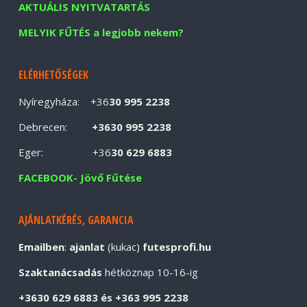
AKTUÁLIS NYITVATARTÁS
MELYIK FŰTÉS a legjobb nekem?
ELÉRHETŐSÉGEK
Nyíregyháza: +36
30 995 2238
Debrecen:
+3630 995 2238
Eger: +36
30 629 6883
FACEBOOK- Jövő Fűtése
AJÁNLATKÉRÉS, GARANCIA
Emailben
:
ajanlat
(kukac)
futesprofi.hu
Szaktanácsadás
hétköznap 10-16-ig
+3630 629 6883 és +363 995 2238