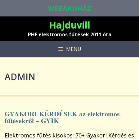
Kilépés
WEBÁRUHÁZ
a
tartalomba
Hajduvill
PHF elektromos fűtések 2011 óta
MENÜ
ADMIN
GYAKORI KÉRDÉSEK az elektromos
fűtésekről – GYIK
Elektromos fűtés kisokos: 70+ Gyakori Kérdés és