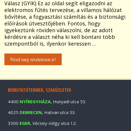
Válasz (GYIK) Ez az oldal segít eligazodni az
elektromos fűtés tervezése, a villamos hálózat
bővítése, a fogyasztási számítás és a biztonsági
előírások útvesztőjében. Fontos, hogy
igyekeztünk röviden válaszolni, de az adott
kérdésre a választ néha ki kell bontani több
szempontból is, ilyenkor keressen …
Nézd meg részletesen is!
BEMUTATÓTERMEK, SZAKÜZLETEK
4400
NYÍREGYHÁZA
, Hunyadi utca 53.
4025
DEBRECEN
, Hatvan utca 53.
3300
EGER
, Vécsey-völgy utca 12.