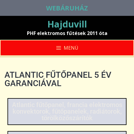
WEBÁRUHÁZ
Hajduvill
PHF elektromos fűtések 2011 óta
MENÜ
ATLANTIC FŰTŐPANEL 5 ÉV
GARANCIÁVAL
Atlantic fűtőpanel, francia elektromos
konvektorok, fűtőpanelek, radiátorok,
törölközőszárítók