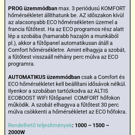
PROG üzemmódban
max. 3 periódusú KOMFORT
hőmérsékletet állíthatunk be. AZ időszakon kívül
az alacsonyabb ECO hőmérsékleten üzemel a
francia fűtőtest. Ha az ECO programos rész alatt
lép a szobába (hamarabb hazajön a munkából
pl.), akkor a fűtőpanel automatikusan átáll a
Comfort hőmérsékletre. Amint elhagyja a szobát,
a fűtőtest visszaáll néhány perc múlva az ECO
programra.
AUTOMATIKUS üzemmódban
csak a Comfort és
ECO hőmérsékletet kell beállítani idősávok nélkül.
Ilyenkor a szobában tartózkodva az ALTIS
ECOBOOST WIFI fűtőpanel COMFORT hőfokon
működik. A szobát elhagyva a fűtőtest 30 perc
múlva csökkenti a hőmérsékletet az ECO hőfokra.
Rendelhető teljesítmények
:
1000 – 1500 –
2000W