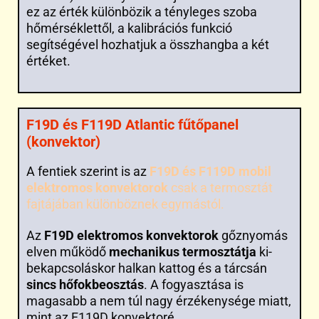
ez az érték különbözik a tényleges szoba
hőmérséklettől, a kalibrációs funkció
segítségével hozhatjuk a összhangba a két
értéket.
F19D és F119D Atlantic fűtőpanel
(konvektor)
A fentiek szerint is az
F19D és F119D mobil
elektromos konvektorok
csak a termosztát
fajtájában különböznek egymástól.
Az
F19D elektromos konvektorok
gőznyomás
elven működő
mechanikus termosztátja
ki-
bekapcsoláskor halkan kattog és a tárcsán
sincs hőfokbeosztás
. A fogyasztása is
magasabb a nem túl nagy érzékenysége miatt,
mint az F119D konvektoré.