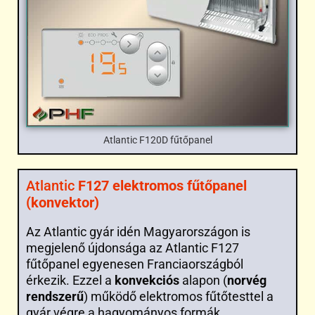
Atlantic F120D fűtőpanel
Atlantic
F127 elektromos fűtőpanel
(konvektor)
Az Atlantic gyár idén Magyarországon is
megjelenő újdonsága az Atlantic F127
fűtőpanel egyenesen Franciaországból
érkezik. Ezzel a
konvekciós
alapon (
norvég
rendszerű
) működő elektromos fűtőtesttel a
gyár végre a hagyományos formák