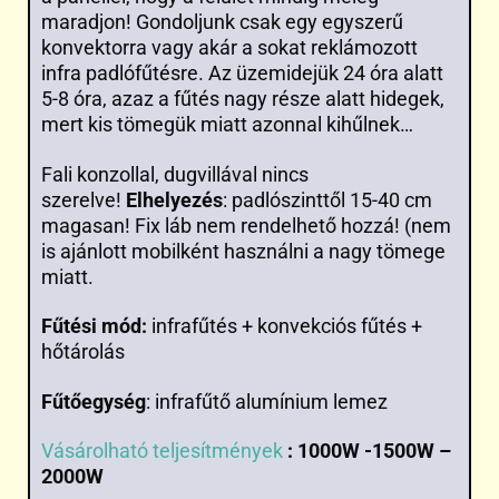
maradjon! Gondoljunk csak egy egyszerű
konvektorra vagy akár a sokat reklámozott
infra padlófűtésre. Az üzemidejük 24 óra alatt
5-8 óra, azaz a fűtés nagy része alatt hidegek,
mert kis tömegük miatt azonnal kihűlnek…
Fali konzollal, dugvillával nincs
szerelve!
Elhelyezés
: padlószinttől 15-40 cm
magasan! Fix láb nem rendelhető hozzá! (nem
is ajánlott mobilként használni a nagy tömege
miatt.
Fűtési mód:
infrafűtés + konvekciós fűtés +
hőtárolás
Fűtőegység
: infrafűtő alumínium lemez
Vásárolható teljesítmények
:
1000W -1500W –
2000W