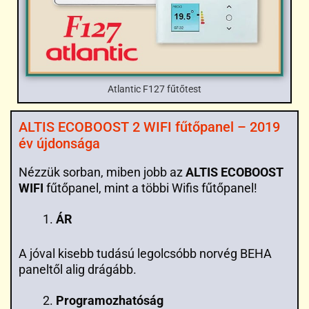
Atlantic F127 fűtőtest
ALTIS ECOBOOST 2 WIFI fűtőpanel – 2019
év újdonsága
Nézzük sorban, miben jobb az
ALTIS ECOBOOST
WIFI
fűtőpanel, mint a többi Wifis fűtőpanel!
ÁR
A jóval kisebb tudású legolcsóbb norvég BEHA
paneltől alig drágább.
Programozhatóság