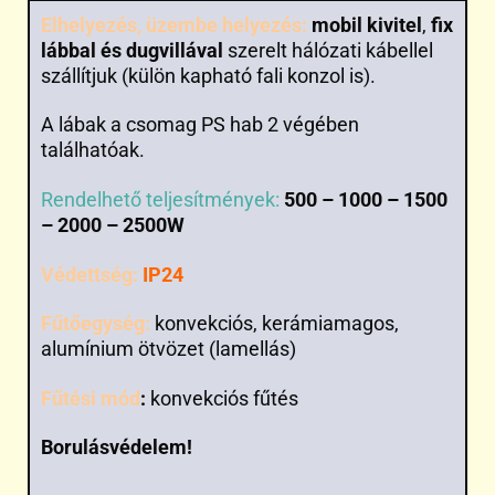
Elhelyezés, üzembe helyezés:
mobil kivitel
,
fix
lábbal és dugvillával
szerelt hálózati kábellel
szállítjuk (külön kapható fali konzol is).
A lábak a csomag PS hab 2 végében
találhatóak.
Rendelhető teljesítmények:
500 – 1000 – 1500
– 2000 – 2500W
Védettség:
IP24
Fűtőegység:
konvekciós, kerámiamagos,
alumínium ötvözet (lamellás)
Fűtési mód
:
konvekciós fűtés
Borulásvédelem!