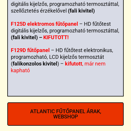
digitális kijelzős, programozható termosztáttal,
szellőztetés érzékelővel
(fali kivitel)
F125D elektromos fűtőpanel
– HD fűtőtest
digitális kijelzős, programozható termosztáttal,
(fali kivitel) –
KIFUTOTT!
F129D fűtőpanel
– HD fűtőtest elektronikus,
programozható, LCD kijelzős termosztát
(
falikonzolos kivitel
) –
kifutott
, már nem
kapható
ATLANTIC FŰTŐPANEL ÁRAK,
WEBSHOP