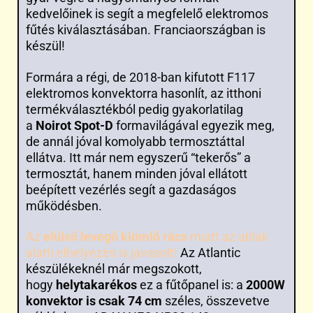
kedvelőinek is segít a megfelelő elektromos
fűtés kiválasztásában. Franciaországban is
készül!
Formára a régi, de 2018-ban kifutott F117
elektromos konvektorra hasonlít, az itthoni
termékválasztékból pedig gyakorlatilag
a
Noirot Spot-D
formavilágával egyezik meg,
de annál jóval komolyabb termosztáttal
ellátva. Itt már nem egyszerű “tekerős” a
termosztát, hanem minden jóval ellátott
beépített vezérlés segít a gazdaságos
működésben.
Az
elülső levegő kiömlő rács
miatt az ablak
alatti elhelyezés is javasolt!
Az Atlantic
készülékeknél már megszokott,
hogy
helytakarékos
ez a fűtőpanel is: a
2000W
konvektor is csak 74 cm
széles, összevetve