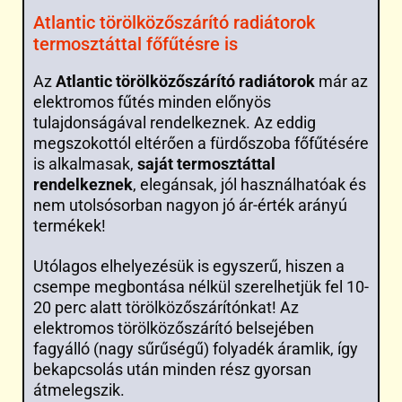
Atlantic törölközőszárító radiátorok
termosztáttal főfűtésre is
Az
Atlantic törölközőszárító radiátorok
már az
elektromos fűtés minden előnyös
tulajdonságával rendelkeznek. Az eddig
megszokottól eltérően a fürdőszoba főfűtésére
is alkalmasak,
saját termosztáttal
rendelkeznek
, elegánsak, jól használhatóak és
nem utolsósorban nagyon jó ár-érték arányú
termékek!
Utólagos elhelyezésük is egyszerű, hiszen a
csempe megbontása nélkül szerelhetjük fel 10-
20 perc alatt törölközőszárítónkat! Az
elektromos törölközőszárító belsejében
fagyálló (nagy sűrűségű) folyadék áramlik, így
bekapcsolás után minden rész gyorsan
átmelegszik.