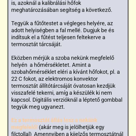
is, azoknál a kalibrálási hőfok
meghatározásában segítség a következő.
Tegyük a fűtőtestet a végleges helyére, az
adott helyiségben a fal mellé. Dugjuk be és
indítsuk el a fűtést teljesen feltekerve a
termosztát tárcsáját.
Eközben mérjük a szoba nekünk megfelelő
helyén a hőmérsékletet. Amint a
szobahőmérséklet eléri a kívánt hőfokot, pl. a
22 C fokot, az elektromos konvektor
termosztát állítótárcsáját óvatosan kezdjük
visszafelé tekerni, amíg a készülék ki nem
kapcsol. Digitális verzióknál a léptető gombbal
tegyük meg ugyanezt.
Ez a termosztát állás lesz a nekünk
megfelelő!
(akár meg is jelölhetjük egy
filctollal) Amennyiben a kijelzős termosztátnál