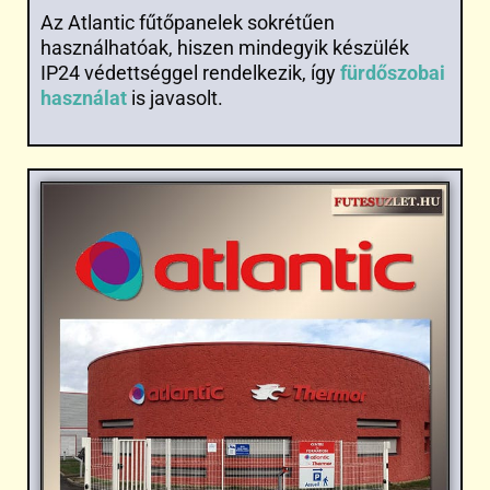
Az Atlantic fűtőpanelek sokrétűen
használhatóak, hiszen mindegyik készülék
IP24 védettséggel rendelkezik, így
fürdőszobai
használat
is javasolt.