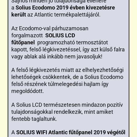
Sajnos minden jó tulajdonsága ellenére
a
Solius Ecodomo 2019 évben kivezetésre
került
az Atlantic termékpalettájáról.
Az Ecodomo-val párhuzamosan
forgalmazott
SOLIUS LCD
fűtőpanel
programozható termosztátot
kapott, felső légkivezetéssel, így azt külső falra
vagy ablak alá inkább nem javasoljuk!
A felső légkivezetés miatt az elhelyezhetőségi
lehetőségek csökkentek, de a Solius Ecodomo
felső részének túlmelegedési hajlam így
megoldódott.
A Solius LCD természetesen mindazon pozitív
tulajdonságokkal rendelkezik, mint amiket
fentebb taglaltunk.
A
SOLIUS WIFI Atlantic fűtőpanel 2019 végétől