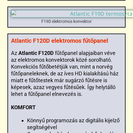
F19D elektromos konvektor
Atlantic F120D elektromos fűtőpanel
Az
Atlantic F120D
fűtőpanel alapjaiban véve
az elektromos konvektorok közé sorolható.
Konvekciós fűtőbetétjük van, mint a norvég
fűtőpaneleknek, de az íves HD kialakítású ház
miatt e fűtőtestek már sugárzó fűtésre is
képesek, azaz vegyes fűtésűek. Így helytálló
lehet a fűtőpanel elnevezés is.
KOMFORT
Könnyű programozás az digitális kijelző
segítségével