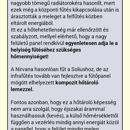
nagyobb tömegű radiátorokéra hasonlít, mert
ezek még a központi fűtés kikapcsolása után is
árasztották a meleget a felfűtés közben
eltárolt energiából.
Itt ez a hőtehetetlenség már ellenőrzött és
szabályzott, mellyel elérhető, hogy a nagy
felületű panel rendkívül
egyenletesen adja le a
helyiség fűtéséhez szükséges
hőmennyiséget!
A Nirvana hasonlóan fűt a Soliushoz, de az
infrafűtés tovább van fejlesztve a fűtőpanel
mögött elhelyezett
kompozit hőtároló
lemezzel.
Fontos azonban, hogy ez a hőtároló képesség
nem arra szolgál, hogy éjszakai árammal
használhassuk (kevés), a külső hőmérséklettől
függően a vezérlés mindig annyi energiát közöl
a panellel, hogy a felület mindig meleg