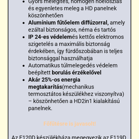
Gyors melegítés, homogén hőeloszlás
és egyenletes meleg a HD panelnek
köszönhetően
Alumínium fűtőelem diffúzorral,
amely
ezáltal biztonságos, néma és tartós
IP 24-es védelem
és kettős elektromos
szigetelés a maximális biztonság
érdekében, így fürdőszobában is teljes
biztonsággal használhatja
Automatikus túlmelegedés védelem
beépített
borulás érzékelővel
Akár 25%-os energia
megtakarítás
(mechanikus
termosztátos készülékhez viszonyítva)
– köszönhetően a HD2in1 kialakítású
panelnek.
Főfűtésre is javasolt!
Az F120D készülékháza megegyezik az F119D