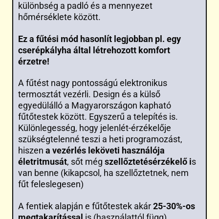
különbség a padló és a mennyezet
hőmérséklete között.
Ez a fűtési mód hasonlít legjobban pl. egy
cserépkályha által létrehozott komfort
érzetre!
A fűtést nagy pontosságú elektronikus
termosztát vezérli. Design és a külső
egyedülálló a Magyarországon kapható
fűtőtestek között. Egyszerű a telepítés is.
Különlegesség, hogy jelenlét-érzékelője
szükségtelenné teszi a heti programozást,
hiszen
a vezérlés leköveti használója
életritmusát
, sőt még
szellőztetésérzékelő i
s
van benne (kikapcsol, ha szellőztetnek, nem
fűt feleslegesen)
A fentiek alapján e fűtőtestek akár
25-30%-os
megtakarítással
is (használattól függ)