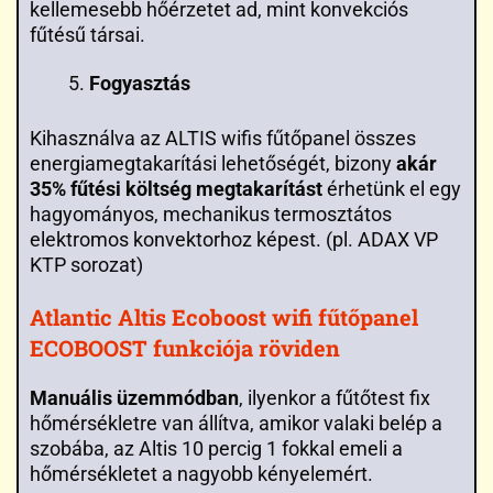
kellemesebb hőérzetet ad, mint konvekciós
fűtésű társai.
Fogyasztás
Kihasználva az ALTIS wifis fűtőpanel összes
energiamegtakarítási lehetőségét, bizony
akár
35% fűtési költség megtakarítást
érhetünk el egy
hagyományos, mechanikus termosztátos
elektromos konvektorhoz képest. (pl. ADAX VP
KTP sorozat)
Atlantic Altis Ecoboost wifi fűtőpanel
ECOBOOST funkciója röviden
Manuális üzemmódban
, ilyenkor a fűtőtest fix
hőmérsékletre van állítva, amikor valaki belép a
szobába, az Altis 10 percig 1 fokkal emeli a
hőmérsékletet a nagyobb kényelemért.