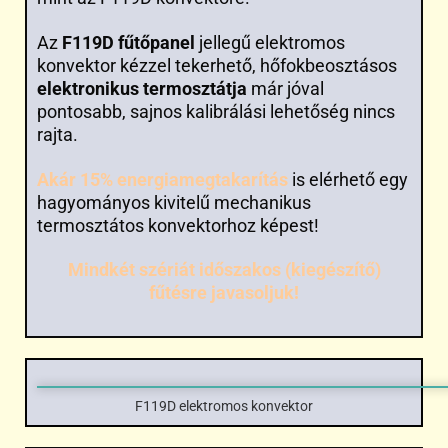
Az
F119D fűtőpanel
jellegű elektromos
konvektor kézzel tekerhető, hőfokbeosztásos
elektronikus termosztátja
már jóval
pontosabb, sajnos kalibrálási lehetőség nincs
rajta.
Akár 15% energiamegtakarítás
is elérhető egy
hagyományos kivitelű mechanikus
termosztátos konvektorhoz képest!
Mindkét szériát időszakos (kiegészítő)
fűtésre javasoljuk!
F119D elektromos konvektor