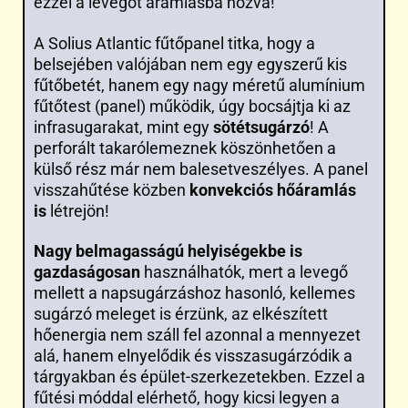
ezzel a levegőt áramlásba hozva!
A Solius Atlantic fűtőpanel titka, hogy a
belsejében valójában nem egy egyszerű kis
fűtőbetét, hanem egy nagy méretű alumínium
fűtőtest (panel) működik, úgy bocsájtja ki az
infrasugarakat, mint egy
sötétsugárzó
! A
perforált takarólemeznek köszönhetően a
külső rész már nem balesetveszélyes. A panel
visszahűtése közben
konvekciós hőáramlás
is
létrejön!
Nagy belmagasságú helyiségekbe is
gazdaságosan
használhatók, mert a levegő
mellett a napsugárzáshoz hasonló, kellemes
sugárzó meleget is érzünk, az elkészített
hőenergia nem száll fel azonnal a mennyezet
alá, hanem elnyelődik és visszasugárzódik a
tárgyakban és épület-szerkezetekben. Ezzel a
fűtési móddal elérhető, hogy kicsi legyen a