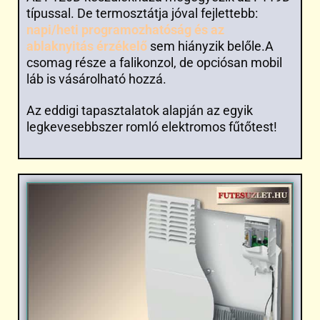
típussal. De termosztátja jóval fejlettebb:
napi/heti programozhatóság és az
ablaknyitás érzékelő
sem hiányzik belőle.A
csomag része a falikonzol, de opciósan mobil
láb is vásárolható hozzá.
Az eddigi tapasztalatok alapján az egyik
legkevesebbszer romló elektromos fűtőtest!