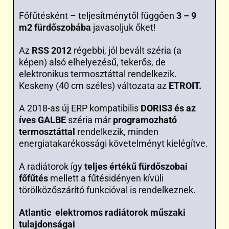
Főfűtésként – teljesítménytől függően
3 – 9
m2 fürdőszobába
javasoljuk őket!
Az
RSS 2012
régebbi, jól bevált széria (a
képen) alsó elhelyezésű, tekerős, de
elektronikus termosztáttal rendelkezik.
Keskeny (40 cm széles) változata az
ETROIT.
A 2018-as új ERP kompatibilis
DORIS3 és az
íves GALBE
széria már
programozható
termosztáttal
rendelkezik, minden
energiatakarékossági követelményt kielégítve.
A radiátorok így
teljes értékű fürdőszobai
főfűtés
mellett a fűtésidényen kívüli
törölközőszárító funkcióval is rendelkeznek.
Atlantic elektromos radiátorok műszaki
tulajdonságai