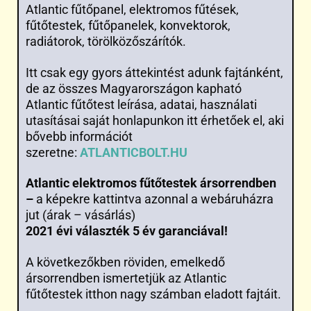
Atlantic fűtőpanel, elektromos fűtések,
fűtőtestek, fűtőpanelek, konvektorok,
radiátorok, törölközőszárítók.
Itt csak egy gyors áttekintést adunk fajtánként,
de az összes Magyarországon kapható
Atlantic fűtőtest leírása, adatai, használati
utasításai saját honlapunkon itt érhetőek el, aki
bővebb információt
szeretne:
ATLANTICBOLT.HU
Atlantic elektromos fűtőtestek ársorrendben
–
a képekre kattintva azonnal a webáruházra
jut (árak – vásárlás)
2021 évi választék 5 év garanciával!
A következőkben röviden, emelkedő
ársorrendben ismertetjük az Atlantic
fűtőtestek itthon nagy számban eladott fajtáit.