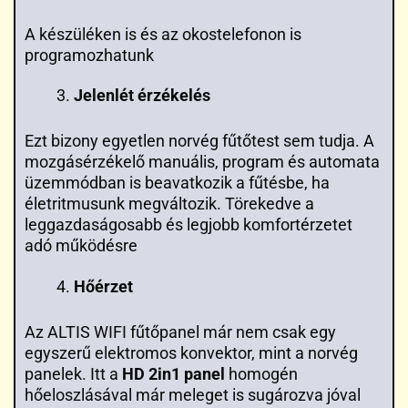
A készüléken is és az okostelefonon is
programozhatunk
Jelenlét érzékelés
Ezt bizony egyetlen norvég fűtőtest sem tudja. A
mozgásérzékelő manuális, program és automata
üzemmódban is beavatkozik a fűtésbe, ha
életritmusunk megváltozik. Törekedve a
leggazdaságosabb és legjobb komfortérzetet
adó működésre
Hőérzet
Az ALTIS WIFI fűtőpanel már nem csak egy
egyszerű elektromos konvektor, mint a norvég
panelek. Itt a
HD 2in1 panel
homogén
hőeloszlásával már meleget is sugározva jóval