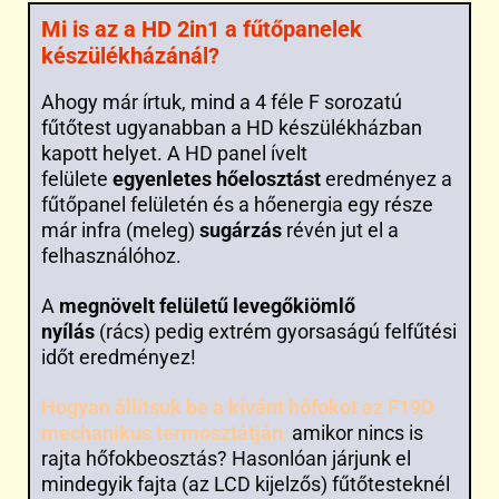
Mi is az a HD 2in1 a fűtőpanelek
készülékházánál?
Ahogy már írtuk, mind a 4 féle F sorozatú
fűtőtest ugyanabban a HD készülékházban
kapott helyet. A HD panel ívelt
felülete
egyenletes hőelosztást
eredményez a
fűtőpanel felületén és a hőenergia egy része
már infra (meleg)
sugárzás
révén jut el a
felhasználóhoz.
A
megnövelt felületű levegőkiömlő
nyílás
(rács) pedig extrém gyorsaságú felfűtési
időt eredményez!
Hogyan állítsuk be a kívánt hőfokot az F19D
mechanikus termosztátján
,
amikor nincs is
rajta hőfokbeosztás? Hasonlóan járjunk el
mindegyik fajta (az LCD kijelzős) fűtőtesteknél