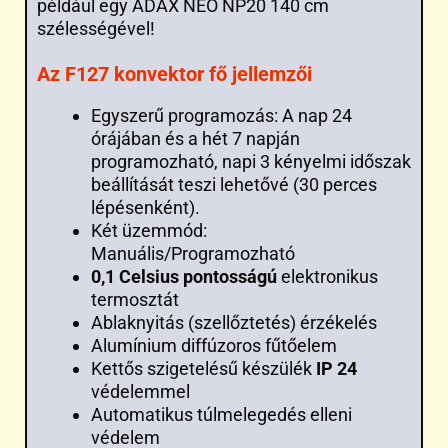
például egy ADAX NEO NP20 140 cm
szélességével!
Az F127 konvektor fő jellemzői
Egyszerű programozás: A nap 24
órájában és a hét 7 napján
programozható, napi 3 kényelmi időszak
beállítását teszi lehetővé (30 perces
lépésenként).
Két üzemmód:
Manuális/Programozható
0,1 Celsius pontosságú
elektronikus
termosztát
Ablaknyitás (szellőztetés) érzékelés
Alumínium diffúzoros fűtőelem
Kettős szigetelésű készülék
IP 24
védelemmel
Automatikus túlmelegedés elleni
védelem